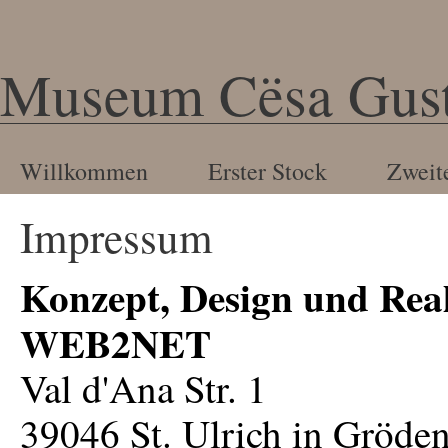
Museum Cësa Gust
Willkommen
Erster Stock
Zweit
Impressum
Konzept, Design und Real
WEB
2
NET
Val d'Ana Str. 1
39046 St. Ulrich in Gröde