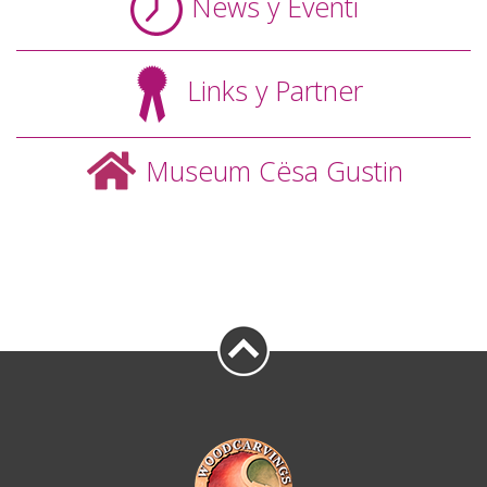
News y Eventi
Links y Partner
Museum Cësa Gustin