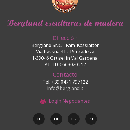
Bergland esculturas de madera
Dirección
Bergland SNC - Fam. Kasslatter
Via Passua 31 - Roncadizza
I-39046 Ortisei in Val Gardena
P.I.: IT00663020212
Contacto
Tel. +39 0471 797122
info@bergland.it
Login Negociantes
IT
DE
EN
PT